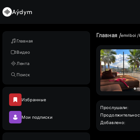
Aýdym
Главная
emriboi
Главная
Видео
Лента
Поиск
Избранные
Прослушали
:
Продолжительнос
Мои подписки
Добавлено
: