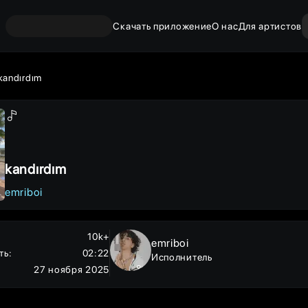
Скачать приложение
О нас
Для артистов
kandırdım
kandırdım
emriboi
10k+
emriboi
ть
:
02:22
Исполнитель
27 ноября 2025