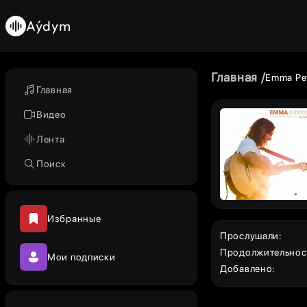
Aýdym
Главная
Emma Pe
Главная
Видео
Лента
Поиск
Избранные
Прослушали
:
Продолжительнос
Мои подписки
Добавлено
: