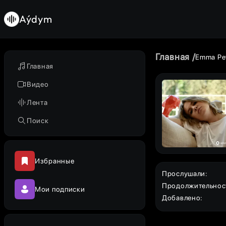
Aýdym
Главная
Emma Pe
Главная
Видео
Лента
Поиск
Избранные
Прослушали
:
Продолжительнос
Мои подписки
Добавлено
: