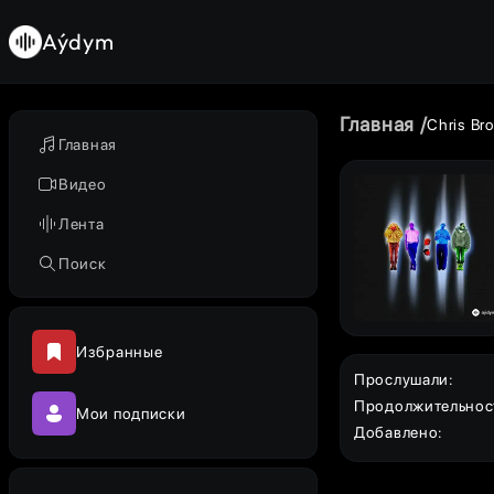
Aýdym
Главная
Chris Br
Главная
Видео
Лента
Поиск
Избранные
Прослушали
:
Продолжительнос
Мои подписки
Добавлено
: