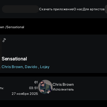
Скачать приложение
О нас
Для артистов
own
Sensational
Sensational
Chris Brown
Davido
Lojay
61
Chris Brown
ть
:
03:51
Исполнитель
27 ноября 2025