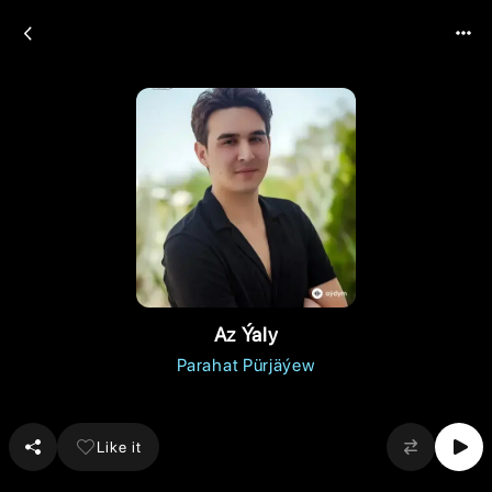
Az Ýaly
Parahat Pürjäýew
Like it