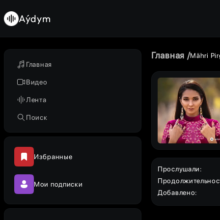
Aýdym
Главная
Mähri Pi
Главная
Видео
Лента
Поиск
Избранные
Прослушали
:
Продолжительнос
Мои подписки
Добавлено
: