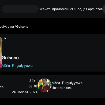
Скачать приложение
О нас
Для артистов
rgulyýewa
Gelsene
Gelsene
Mähri Pirgulyýewa
24k+
Mähri Pirgulyýewa
ть
:
03:18
Исполнитель
26 ноября 2021