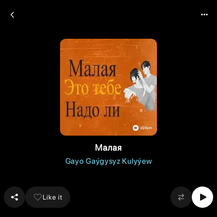
Малая
Gayo Gaýgysyz Kulyýew
Like it