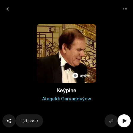
Keýpine
Atageldi Garýagdyýew
Like it