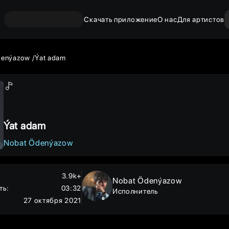
Скачать приложение
О нас
Для артистов
denýazow
Ýat adam
Ýat adam
Nobat Ödenýazow
3.9k+
Nobat Ödenýazow
ть
:
03:32
Исполнитель
27 октября 2021