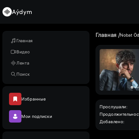
Aýdym
Главная
Nobat Ö
Главная
Видео
Лента
Поиск
Избранные
Прослушали
:
Продолжительнос
Мои подписки
Добавлено
: