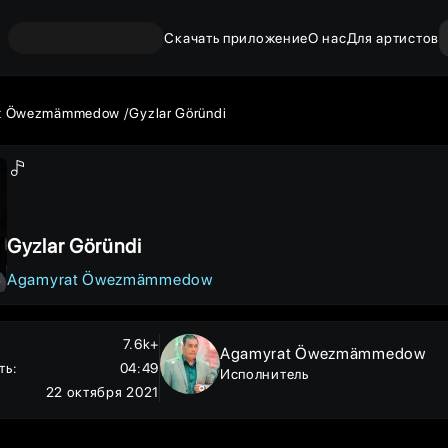
Скачать приложение
О нас
Для артистов
t Öwezmämmedow
Gyzlar Göründi
Gyzlar Göründi
Agamyrat Öwezmämmedow
7.6k+
Agamyrat Öwezmämmedow
ть
:
04:49
Исполнитель
22 октября 2021