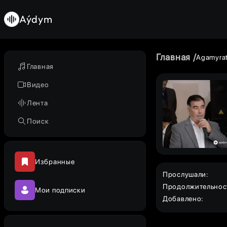
Aýdym
Главная
Agamyra
Главная
Видео
Лента
Поиск
Избранные
Прослушали
:
Продолжительнос
Мои подписки
Добавлено
: