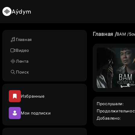
Aýdym
Главная
BAM
So
Главная
Видео
Лента
Поиск
Избранные
Прослушали
:
Продолжительнос
Мои подписки
Добавлено
: