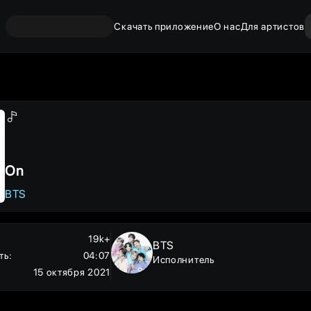
Скачать приложение
О нас
Для артистов
On
BTS
19k+
BTS
ть
:
04:07
Исполнитель
15 октября 2021