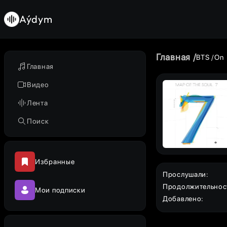
Aýdym
Главная
BTS
On
Главная
Видео
Лента
Поиск
Избранные
Прослушали
:
Продолжительнос
Мои подписки
Добавлено
: