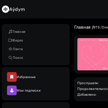
Aýdym
Главная
BTS
Dio
Главная
Видео
Лента
Поиск
Избранные
Прослушали
:
Продолжительнос
Мои подписки
Добавлено
: