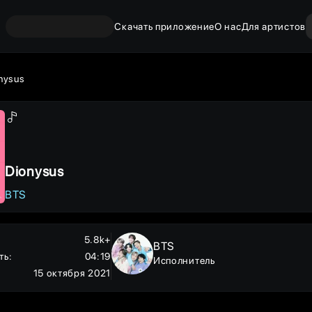
Скачать приложение
О нас
Для артистов
nysus
Dionysus
BTS
5.8k+
BTS
ть
:
04:19
Исполнитель
15 октября 2021