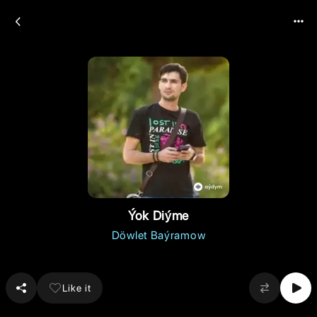
Ýok Diýme
Döwlet Baýramow
Like it