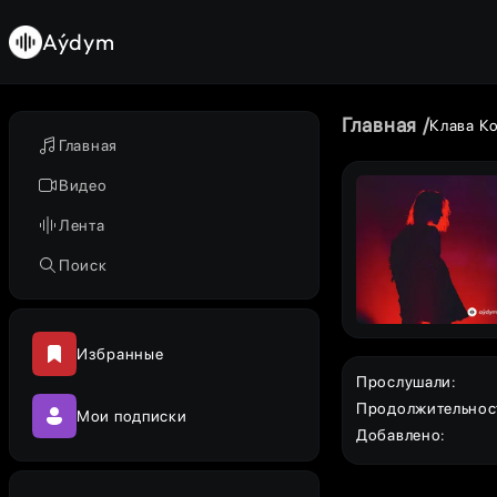
Aýdym
Главная
Клава К
Главная
Видео
Лента
Поиск
Избранные
Прослушали
:
Продолжительнос
Мои подписки
Добавлено
: