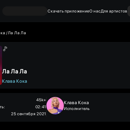
Скачать приложение
О нас
Для артистов
ока
Ла Ла Ла
Ла Ла Ла
Клава Кока
45k+
Клава Кока
ть
:
02:41
Исполнитель
25 сентября 2021