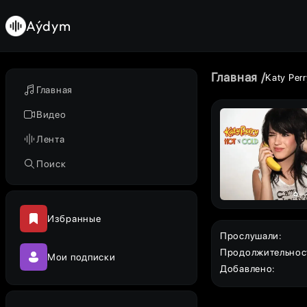
Aýdym
Главная
Katy Perr
Главная
Видео
Лента
Поиск
Избранные
Прослушали
:
Продолжительнос
Мои подписки
Добавлено
: