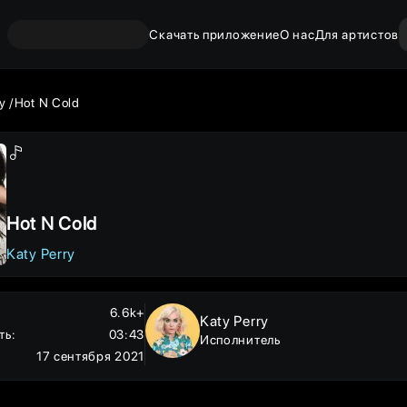
Скачать приложение
О нас
Для артистов
y
Hot N Cold
Hot N Cold
Katy Perry
6.6k+
Katy Perry
ть
:
03:43
Исполнитель
17 сентября 2021