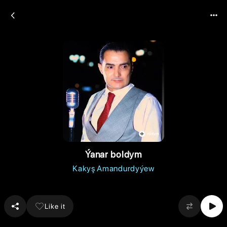
Ýanar boldym
Kakyş Amandurdyýew
Like it