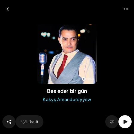
Bes eder bir gün
Kakyş Amandurdyýew
Like it