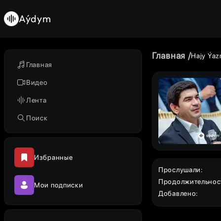
Aýdym
Главная
Hajy Ýa
Главная
Видео
Лента
Поиск
Избранные
Прослушали
:
Продолжительнос
Мои подписки
Добавлено
: