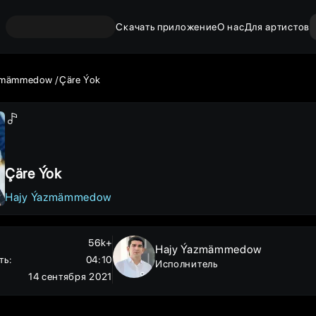
Скачать приложение
О нас
Для артистов
zmämmedow
Çäre Ýok
Çäre Ýok
Hajy Ýazmämmedow
56k+
Hajy Ýazmämmedow
ть
:
04:10
Исполнитель
14 сентября 2021