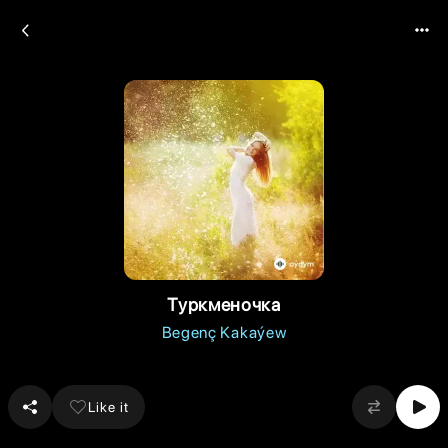
Туркменочка
Begenç Kakaýew
Like it