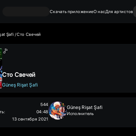
Скачать приложение
О нас
Для артистов
at Şafi
Сто Свечей
Сто Свечей
Güneş Rişat Şafi
544
Güneş Rişat Şafi
ть
:
04:48
Исполнитель
13 сентября 2021