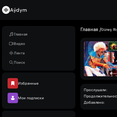
Aýdym
Главная
Güneş Riş
Главная
Видео
Лента
Поиск
Избранные
Прослушали
:
Продолжительнос
Мои подписки
Добавлено
: