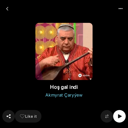
Hoş gal indi
Akmyrat Çaryýew
Like it