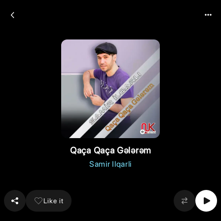
Qaça Qaça Gələrəm
Samir Ilqarli
Like it