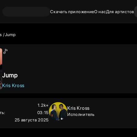
Скачать приложение
О нас
Для артистов
ss
Jump
Jump
Kris Kross
1.2k+
Kris Kross
ть
:
03:15
Исполнитель
25 августа 2025