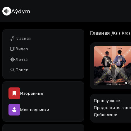
Aýdym
Главная
Kris Kro
Главная
Видео
Лента
Поиск
Избранные
Прослушали
:
Продолжительнос
Мои подписки
Добавлено
: