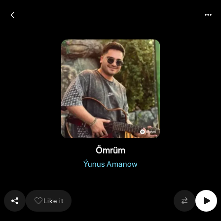
Ömrüm
Ýunus Amanow
Like it