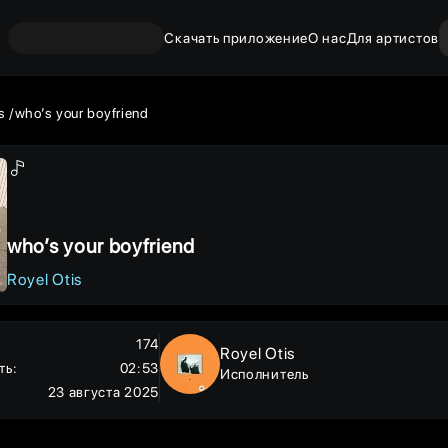
Скачать приложение
О нас
Для артистов
s
who’s your boyfriend
who’s your boyfriend
Royel Otis
174
Royel Otis
ть
:
02:53
Исполнитель
23 августа 2025