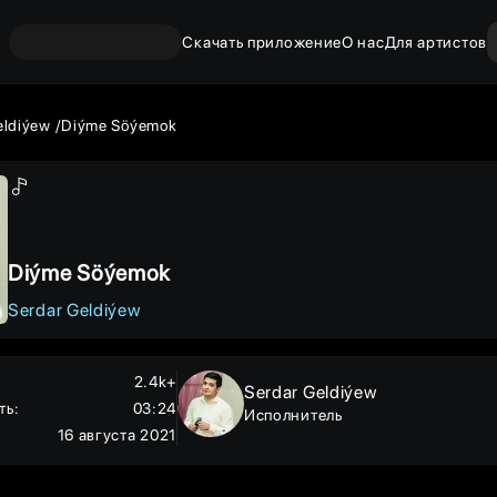
Скачать приложение
О нас
Для артистов
eldiýew
Diýme Söýemok
Diýme Söýemok
Serdar Geldiýew
2.4k+
Serdar Geldiýew
ть
:
03:24
Исполнитель
16 августа 2021