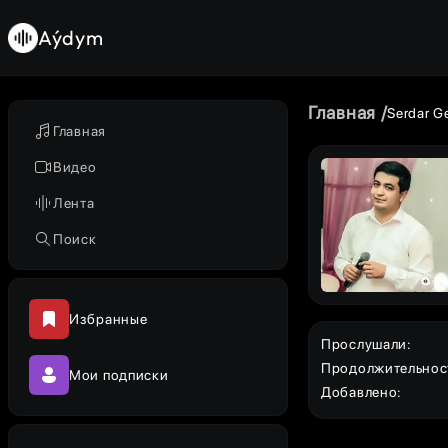
Aýdym
Главная
Serdar G
Главная
Видео
Лента
Поиск
Избранные
Прослушали
:
Продолжительнос
Мои подписки
Добавлено
: