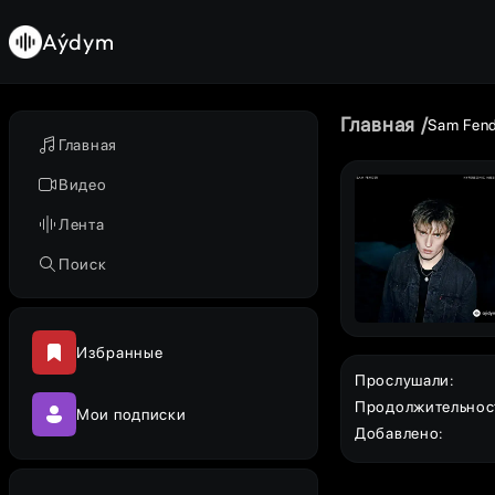
Aýdym
Главная
Sam Fen
Главная
Видео
Лента
Поиск
Избранные
Прослушали
:
Продолжительнос
Мои подписки
Добавлено
: