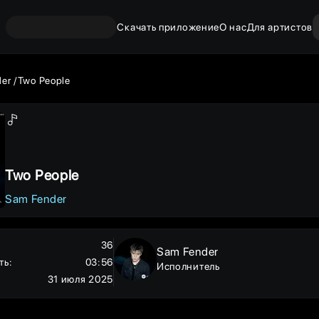
Скачать приложение
О нас
Для артистов
der
Two People
Two People
Sam Fender
36
Sam Fender
ть
:
03:56
Исполнитель
31 июля 2025