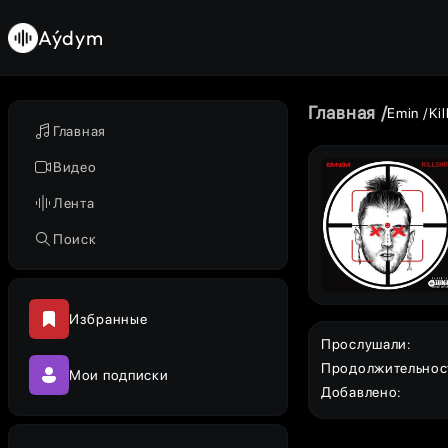
Aýdym
Главная
Emin
Kil
Главная
Видео
Лента
Поиск
Избранные
Прослушали
:
Продолжительнос
Мои подписки
Добавлено
: