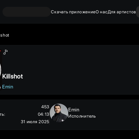
Скачать приложение
О нас
Для артистов
lshot
Killshot
Emin
453
Emin
ть
:
04:13
Исполнитель
31 июля 2025