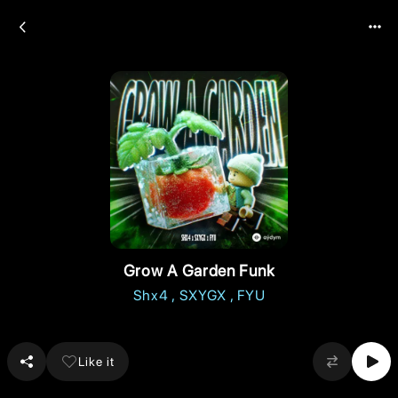
Grow A Garden Funk
Shx4
SXYGX
FYU
Like it