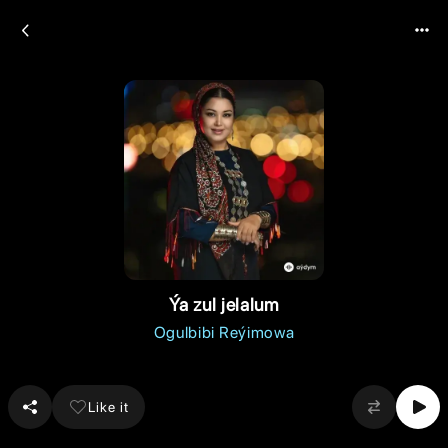
Ýa zul jelalum
Ogulbibi Reýimowa
Like it