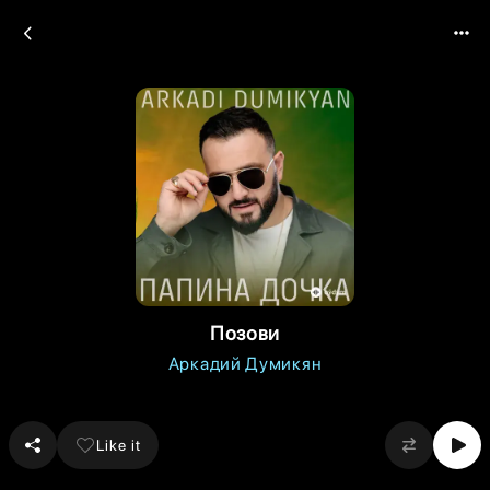
Позови
Аркадий Думикян
Like it