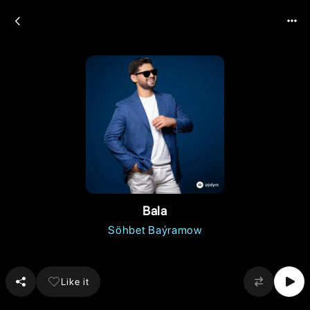
Bala
Söhbet Baýramow
Like it