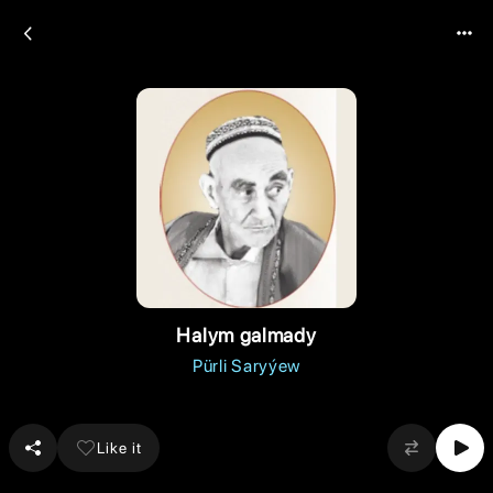
Halym galmady
Pürli Saryýew
Like it