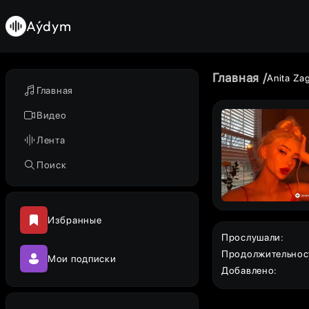
Aýdym
Главная
Anita Za
Главная
Видео
Лента
Поиск
Избранные
Прослушали
:
Продолжительнос
Мои подписки
Добавлено
: