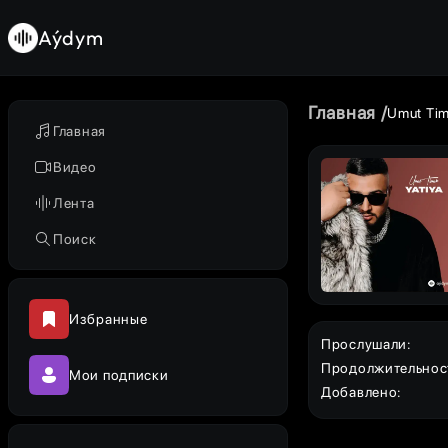
Aýdym
Главная
Umut Tim
Главная
Видео
Лента
Поиск
Избранные
Прослушали
:
Продолжительнос
Мои подписки
Добавлено
: