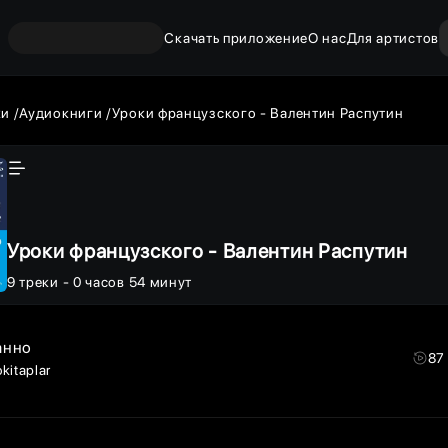
Скачать приложение
О нас
Для артистов
ки
Аудиокниги
Уроки французского - Валентин Распутин
Уроки французского - Валентин Распутин
9
треки
- 0 часов 54 минут
анно
87
kitaplar