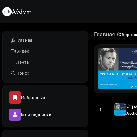
Aýdym
Главная
Сборни
Главная
Видео
Лента
Поиск
Избранные
Стр
1
Audio
Мои подписки