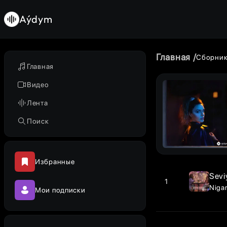
Aýdym
Главная
Сборни
Главная
Видео
Лента
Поиск
Избранные
Sevi
1
Niga
Мои подписки