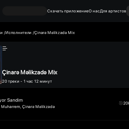
Скачать приложение
О нас
Для артистов
ки
Исполнители
Çinarə Məlikzadə Mix
Çinarə Məlikzadə Mix
20
треки
- 1 час 12 минут
yor Sandim
20
r Muharrem
Çinarə Məlikzadə