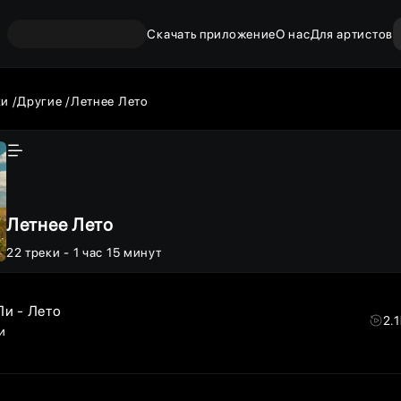
Скачать приложение
О нас
Для артистов
ки
Другие
Летнее Лето
Летнее Лето
22
треки
- 1 час 15 минут
и - Лето
2.
и