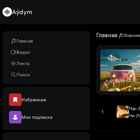
Aýdym
Главная
Сборни
Главная
Видео
Лента
Поиск
Избранные
Чи-Л
1
Чи Л
Мои подписки