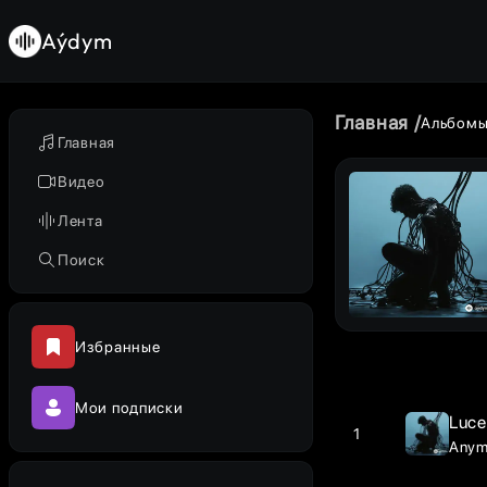
Aýdym
Главная
Альбом
Главная
Видео
Лента
Поиск
Избранные
Мои подписки
Luce
1
Any