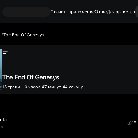
Скачать приложение
О нас
Для артистов
ы
The End Of Genesys
The End Of Genesys
15
треки
- 0 часов 47 минут 44 секунд
nte
15
ma