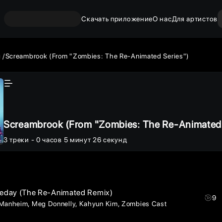
Скачать приложение
О нас
Для артистов
ы
Screambrook (From "Zombies: The Re-Animated Series")
Screambrook (From "Zombies: The Re-Animated 
3
треки
- 0 часов 5 минут 26 секунд
day (The Re-Animated Remix)
9
 Manheim
Meg Donnelly
Kahyun Kim
Zombies Cast