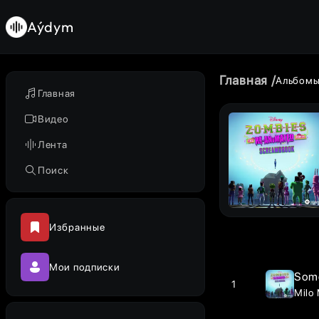
Aýdym
Главная
Альбом
Главная
Видео
Лента
Поиск
Избранные
Мои подписки
Some
1
Milo