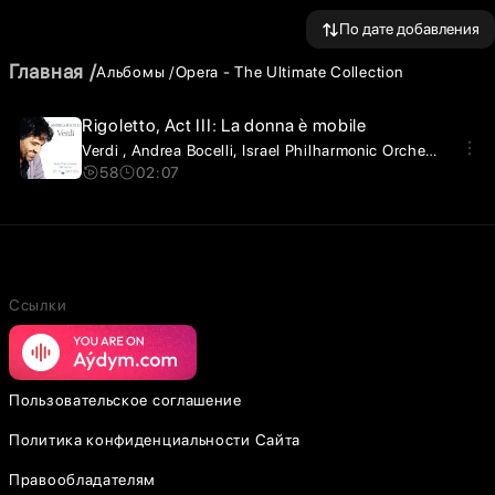
По дате добавления
Главная
Альбомы
Opera - The Ultimate Collection
Rigoletto, Act III: La donna è mobile
Verdi
Andrea Bocelli
Israel Philharmonic Orchestra
Zubi
58
02:07
Ссылки
Пользовательское соглашение
Политика конфиденциальности Сайта
Правообладателям