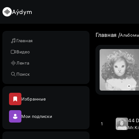
Aýdym
Главная
Альбом
Главная
Видео
Лента
Поиск
Избранные
Мои подписки
44 
1
Mr.Ki