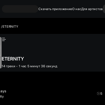
Скачать приложение
О нас
Для артистов
ы
ETERNITY
ETERNITY
14
треки
- 1 час 5 минут 36 секунд
Days
5
tty