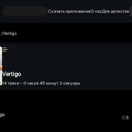
Скачать приложение
О нас
Для артистов
ы
Vertigo
Vertigo
14
треки
- 0 часов 45 минут 2 секунды
igo
5