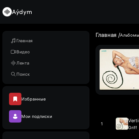
Aýdym
Главная
Альбом
Главная
Видео
Лента
Поиск
Избранные
Мои подписки
Vert
1
Griff