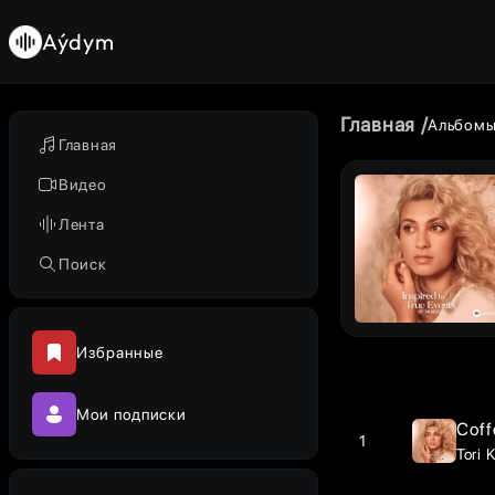
Aýdym
Главная
Альбом
Главная
Видео
Лента
Поиск
Избранные
Мои подписки
Coff
1
Tori 