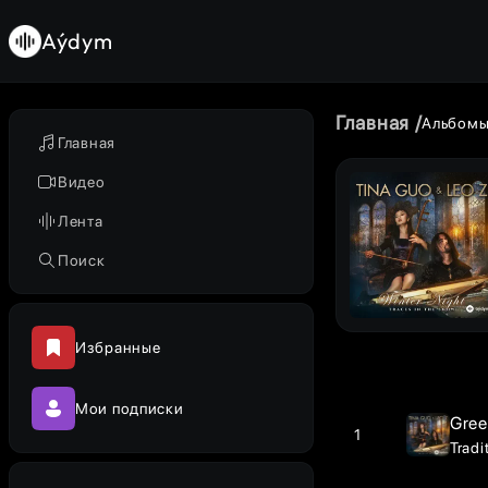
Aýdym
Главная
Альбом
Главная
Видео
Лента
Поиск
Избранные
Мои подписки
Gree
1
Tradi