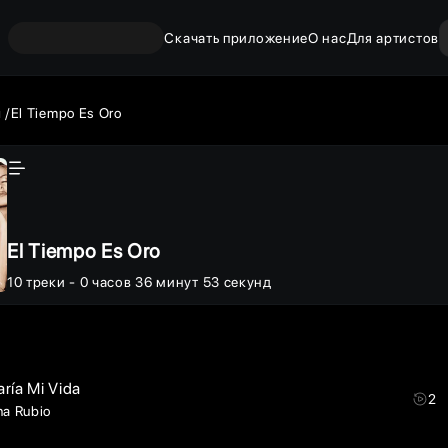
Скачать приложение
О нас
Для артистов
ы
El Tiempo Es Oro
El Tiempo Es Oro
10
треки
- 0 часов 36 минут 53 секунд
aría Mi Vida
2
na Rubio