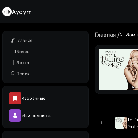
Aýdym
Главная
Альбом
Главная
Видео
Лента
Поиск
Избранные
Мои подписки
Te D
1
Pauli