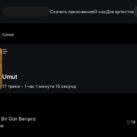
Скачать приложение
О нас
Для артистов
ы
Umut
Umut
17
треки
- 1 час 1 минута 15 секунд
 Bir Gün Barışırız
14
er