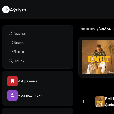
Aýdym
Главная
Альбом
Главная
Видео
Лента
Поиск
Избранные
Мои подписки
Belki
1
Şaniş