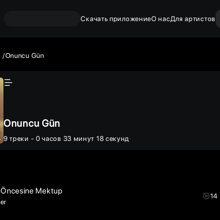
Скачать приложение
О нас
Для артистов
ы
Onuncu Gün
Onuncu Gün
9
треки
- 0 часов 33 минут 18 секунд
l Öncesine Mektup
14
er