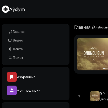
Aýdym
Главная
Альбом
Главная
Видео
Лента
Поиск
Избранные
Мои подписки
9 Yı
1
Şaniş