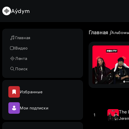
Aýdym
Главная
Альбом
Главная
Видео
Лента
Поиск
Избранные
Мои подписки
The 
1
Jere