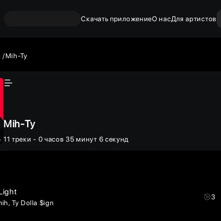
Скачать приложение
О нас
Для артистов
ы
Mih-Ty
Mih-Ty
11
треки
- 0 часов 35 минут 6 секунд
Light
3
mih
Ty Dolla $ign